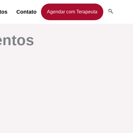
tos
Contato
Agendar com Terapeuta
entos