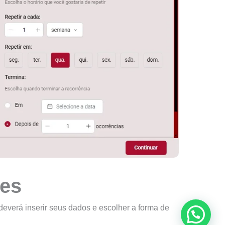
ões
everá inserir seus dados e escolher a forma de