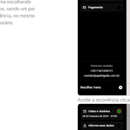
rma escolhendo
ios, sendo um por
rência, no mesmo
orário.
Aceite a recorrência clic