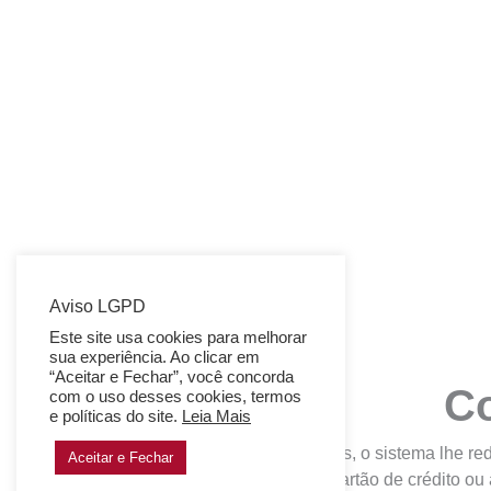
Aviso LGPD
Este site usa cookies para melhorar
sua experiência. Ao clicar em
“Aceitar e Fechar”, você concorda
Co
com o uso desses cookies, termos
e políticas do site.
Leia Mais
Ao concluir os seus agendamentos, o sistema lhe red
Aceitar e Fechar
pagamento (pix, boleto, PayPal, cartão de crédito ou 