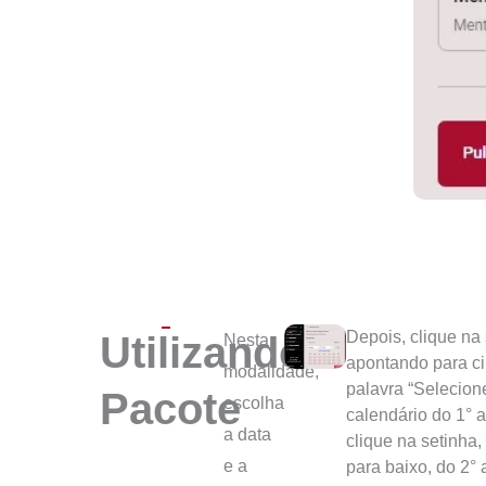
Depois, clique na
Utilizando
Nesta
apontando para ci
modalidade,
palavra “Selecion
Pacote
escolha
calendário do 1°
a data
clique na setinha
e a
para baixo, do 2°