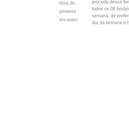
proceda dessa fo
hora do
todos os 08 horár
primeiro
semana, de prefe
encontro:
dia da semana e h