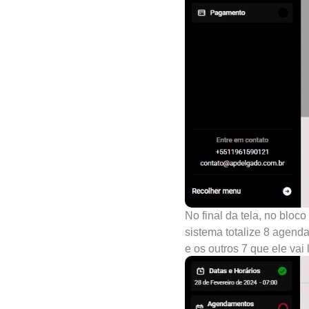
No final da tela, no bloc
sistema totalize 8 agenda
e os outros 7 que ele vai 