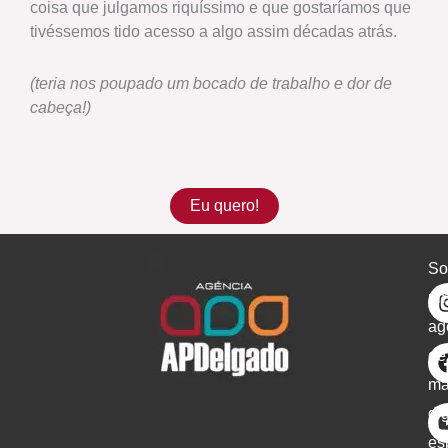
coisa que julgamos riquíssimo e que gostaríamos que
tivéssemos tido acesso a algo assim décadas atrás.
(teria nos poupado um bocado de trabalho e dor de
cabeça!)
Eu quero!
So
u
ag
de
ma
dig
es