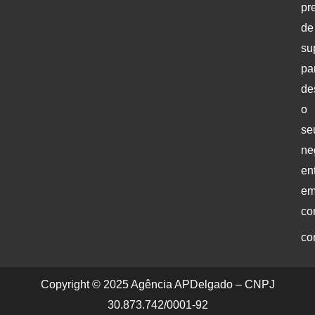
pr
de
su
pa
de
o
se
ne
en
e
co
co
Copyright © 2025 Agência APDelgado – CNPJ
30.873.742/0001-92