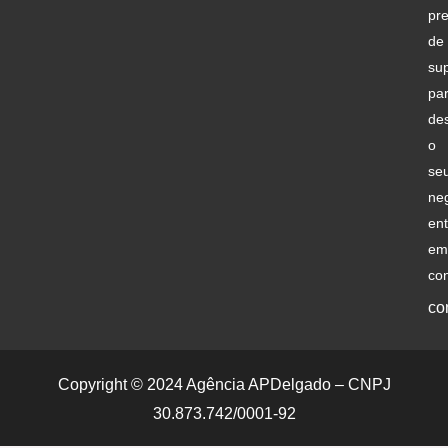
pre
de
su
pa
de
o
se
ne
ent
em
con
co
Copyright © 2024 Agência APDelgado – CNPJ
30.873.742/0001-92